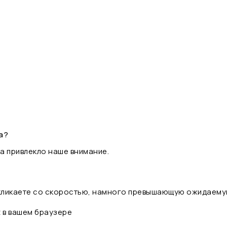
а?
а привлекло наше внимание.
 кликаете со скоростью, намного превышающую ожидаему
t в вашем браузере