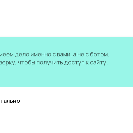
еем дело именно с вами, а не с ботом.
ерку, чтобы получить доступ к сайту.
нтально