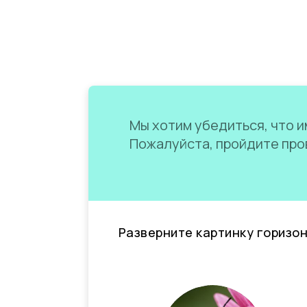
Мы хотим убедиться, что им
Пожалуйста, пройдите пров
Разверните картинку горизо