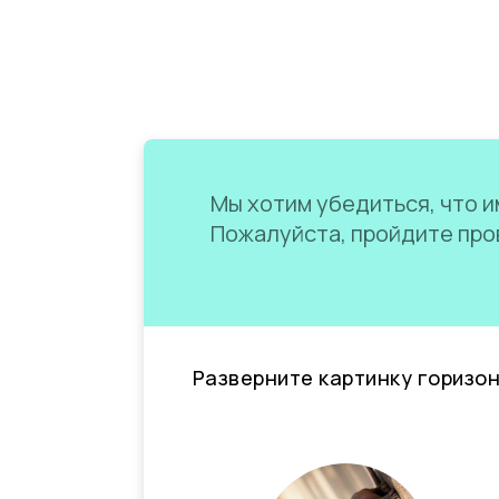
Мы хотим убедиться, что им
Пожалуйста, пройдите пров
Разверните картинку горизо