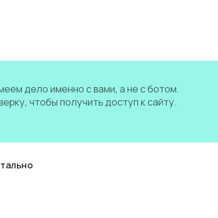
еем дело именно с вами, а не с ботом.
ерку, чтобы получить доступ к сайту.
нтально