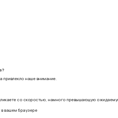
а?
а привлекло наше внимание.
 кликаете со скоростью, намного превышающую ожидаему
t в вашем браузере