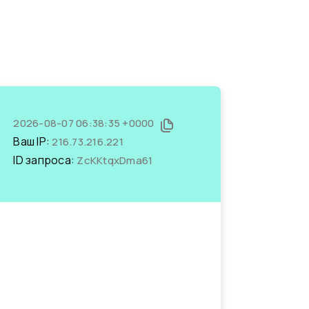
2026-08-07 06:38:35 +0000
Ваш IP:
216.73.216.221
ID запроса:
ZcKKtqxDma61