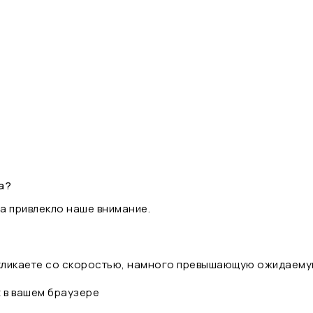
а?
а привлекло наше внимание.
 кликаете со скоростью, намного превышающую ожидаему
t в вашем браузере