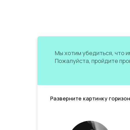
Мы хотим убедиться, что им
Пожалуйста, пройдите пров
Разверните картинку горизо