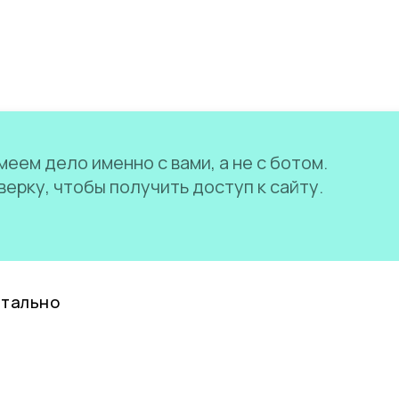
еем дело именно с вами, а не с ботом.
ерку, чтобы получить доступ к сайту.
нтально