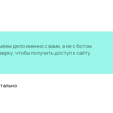
еем дело именно с вами, а не с ботом.
ерку, чтобы получить доступ к сайту.
нтально