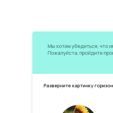
Мы хотим убедиться, что им
Пожалуйста, пройдите пров
Разверните картинку горизо