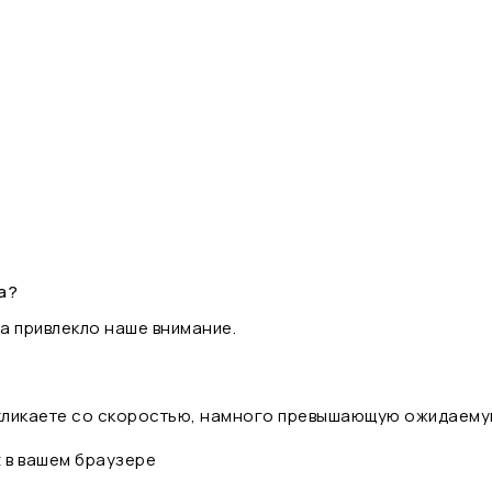
а?
а привлекло наше внимание.
 кликаете со скоростью, намного превышающую ожидаему
t в вашем браузере