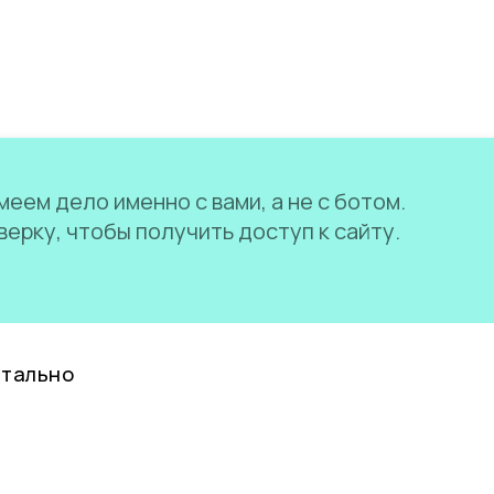
еем дело именно с вами, а не с ботом.
ерку, чтобы получить доступ к сайту.
нтально