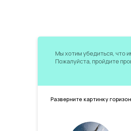
Мы хотим убедиться, что им
Пожалуйста, пройдите пров
Разверните картинку горизо