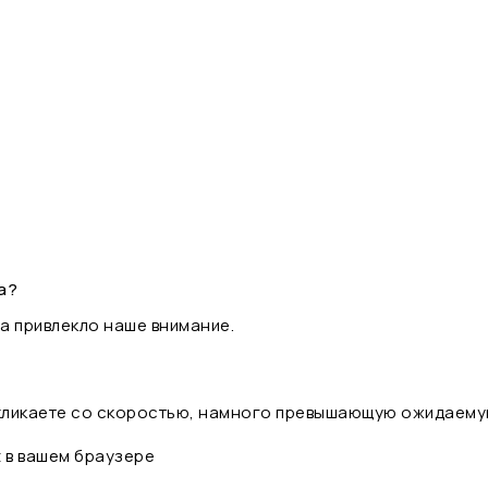
а?
а привлекло наше внимание.
 кликаете со скоростью, намного превышающую ожидаему
t в вашем браузере