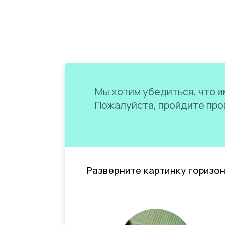
Мы хотим убедиться, что им
Пожалуйста, пройдите пров
Разверните картинку горизо