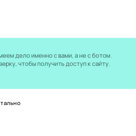
еем дело именно с вами, а не с ботом.
ерку, чтобы получить доступ к сайту.
нтально