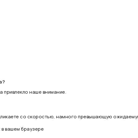
а?
а привлекло наше внимание.
 кликаете со скоростью, намного превышающую ожидаему
t в вашем браузере