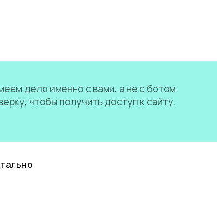
еем дело именно с вами, а не с ботом.
ерку, чтобы получить доступ к сайту.
нтально