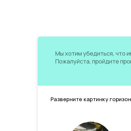
Мы хотим убедиться, что им
Пожалуйста, пройдите пров
Разверните картинку горизо