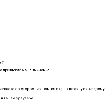
а?
а привлекло наше внимание.
 кликаете со скоростью, намного превышающую ожидаему
t в вашем браузере