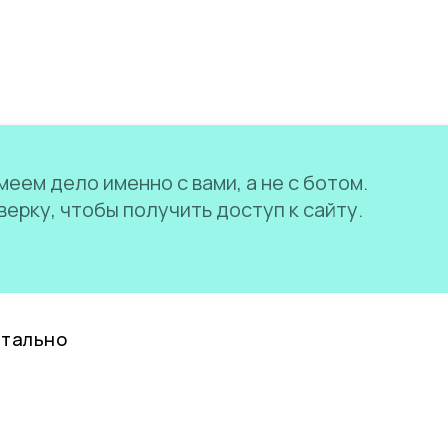
еем дело именно с вами, а не с ботом.
ерку, чтобы получить доступ к сайту.
нтально