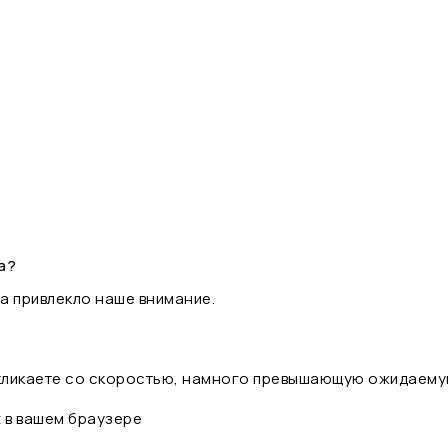
а?
а привлекло наше внимание.
 кликаете со скоростью, намного превышающую ожидаему
t в вашем браузере