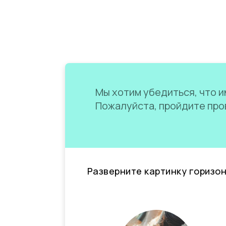
Мы хотим убедиться, что им
Пожалуйста, пройдите пров
Разверните картинку горизо