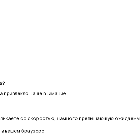
а?
а привлекло наше внимание.
 кликаете со скоростью, намного превышающую ожидаему
t в вашем браузере