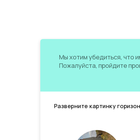
Мы хотим убедиться, что им
Пожалуйста, пройдите пров
Разверните картинку горизо