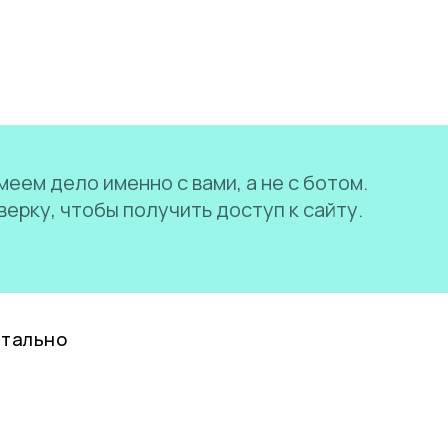
еем дело именно с вами, а не с ботом.
ерку, чтобы получить доступ к сайту.
нтально