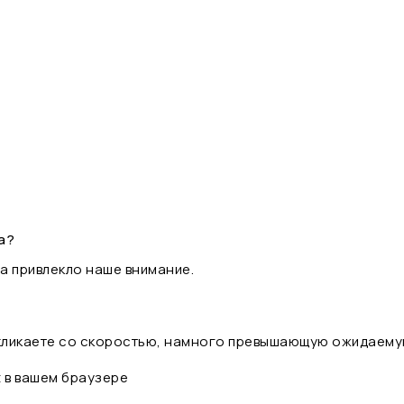
а?
а привлекло наше внимание.
 кликаете со скоростью, намного превышающую ожидаему
t в вашем браузере