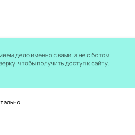
еем дело именно с вами, а не с ботом.
ерку, чтобы получить доступ к сайту.
нтально