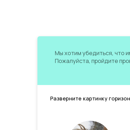
Мы хотим убедиться, что им
Пожалуйста, пройдите пров
Разверните картинку горизо