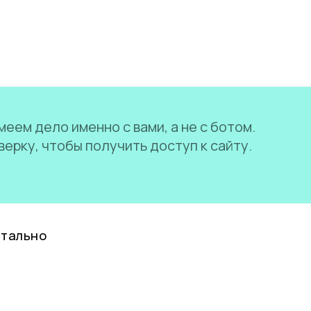
еем дело именно с вами, а не с ботом.
ерку, чтобы получить доступ к сайту.
нтально