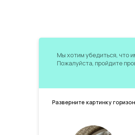
Мы хотим убедиться, что им
Пожалуйста, пройдите пров
Разверните картинку горизо