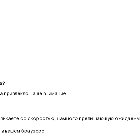
а?
а привлекло наше внимание.
 кликаете со скоростью, намного превышающую ожидаему
t в вашем браузере