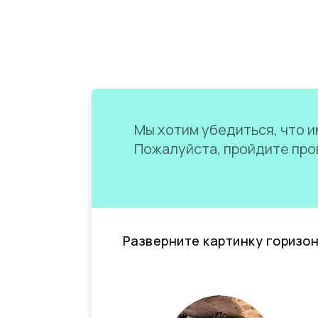
Мы хотим убедиться, что им
Пожалуйста, пройдите пров
Разверните картинку горизо