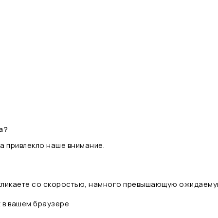
а?
а привлекло наше внимание.
 кликаете со скоростью, намного превышающую ожидаему
t в вашем браузере