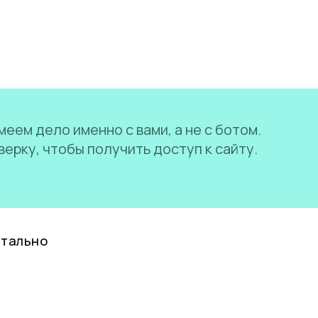
еем дело именно с вами, а не с ботом.
ерку, чтобы получить доступ к сайту.
нтально