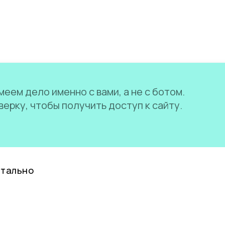
еем дело именно с вами, а не с ботом.
ерку, чтобы получить доступ к сайту.
нтально