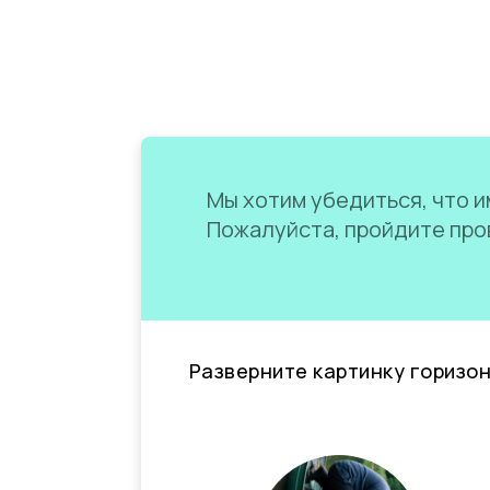
Мы хотим убедиться, что им
Пожалуйста, пройдите пров
Разверните картинку горизо