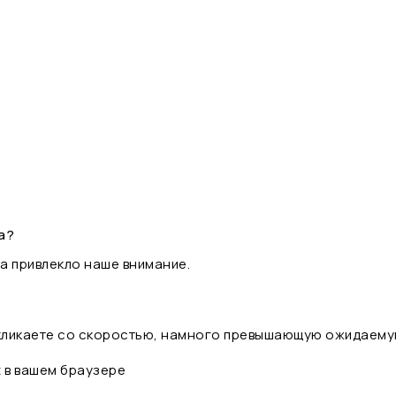
а?
а привлекло наше внимание.
 кликаете со скоростью, намного превышающую ожидаему
t в вашем браузере