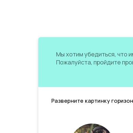
Мы хотим убедиться, что им
Пожалуйста, пройдите пров
Разверните картинку горизо