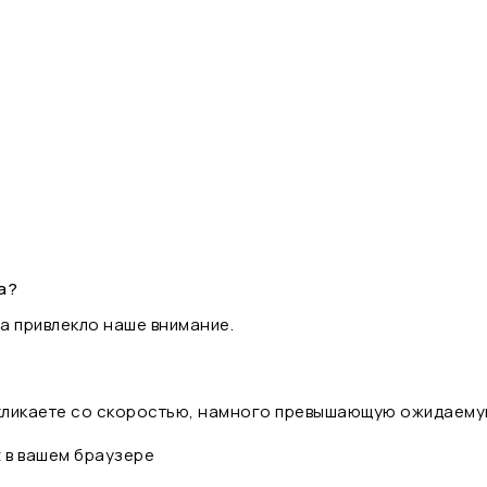
а?
а привлекло наше внимание.
 кликаете со скоростью, намного превышающую ожидаему
t в вашем браузере