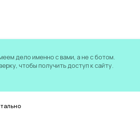
еем дело именно с вами, а не с ботом.
ерку, чтобы получить доступ к сайту.
нтально