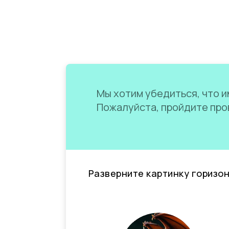
Мы хотим убедиться, что им
Пожалуйста, пройдите пров
Разверните картинку горизо