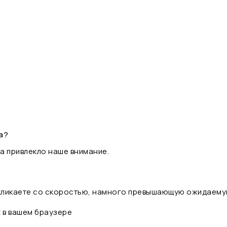
а?
а привлекло наше внимание.
 кликаете со скоростью, намного превышающую ожидаему
t в вашем браузере