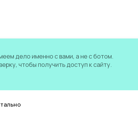
еем дело именно с вами, а не с ботом.
ерку, чтобы получить доступ к сайту.
нтально