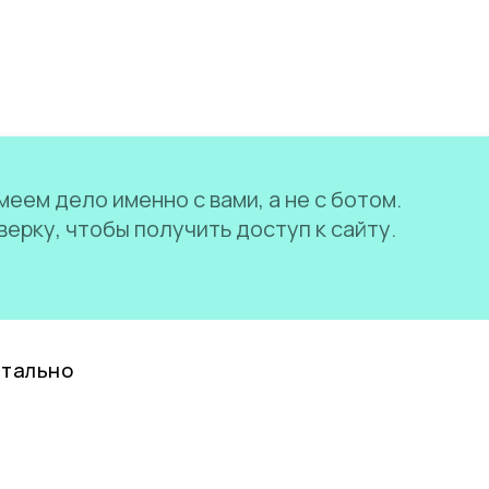
еем дело именно с вами, а не с ботом.
ерку, чтобы получить доступ к сайту.
нтально