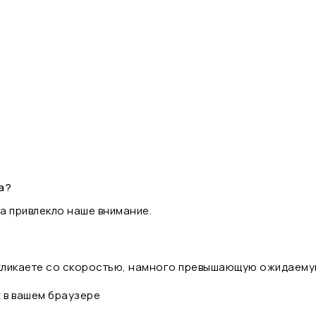
а?
а привлекло наше внимание.
 кликаете со скоростью, намного превышающую ожидаему
t в вашем браузере