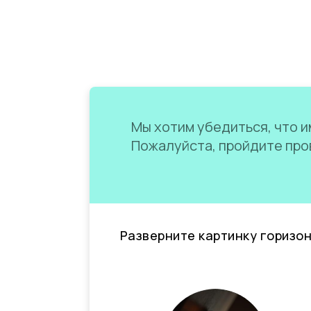
Мы хотим убедиться, что им
Пожалуйста, пройдите пров
Разверните картинку горизо