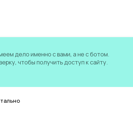
еем дело именно с вами, а не с ботом.
ерку, чтобы получить доступ к сайту.
нтально