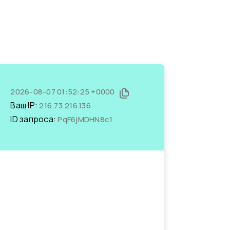
2026-08-07 01:52:25 +0000
Ваш IP:
216.73.216.136
ID запроса:
PqF6jMDHN8c1