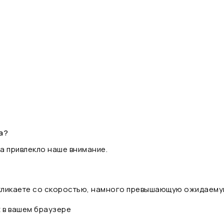
а?
а привлекло наше внимание.
 кликаете со скоростью, намного превышающую ожидаему
t в вашем браузере