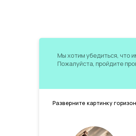
Мы хотим убедиться, что им
Пожалуйста, пройдите пров
Разверните картинку горизо