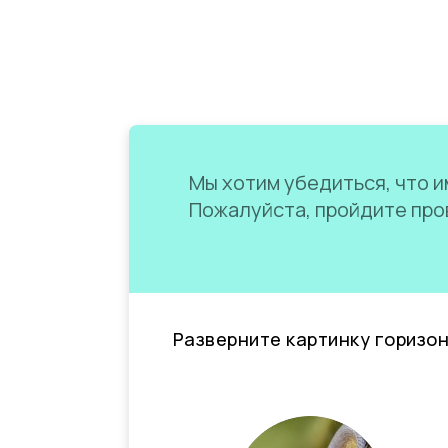
Мы хотим убедиться, что им
Пожалуйста, пройдите пров
Разверните картинку горизо