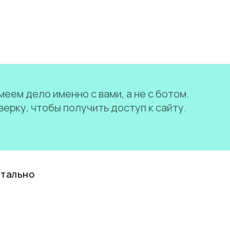
еем дело именно с вами, а не с ботом.
ерку, чтобы получить доступ к сайту.
нтально