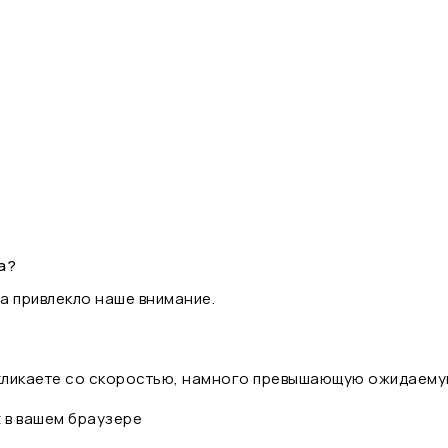
а?
а привлекло наше внимание.
 кликаете со скоростью, намного превышающую ожидаему
t в вашем браузере