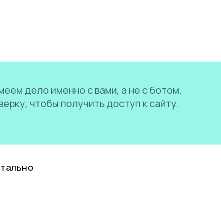
еем дело именно с вами, а не с ботом.
ерку, чтобы получить доступ к сайту.
нтально