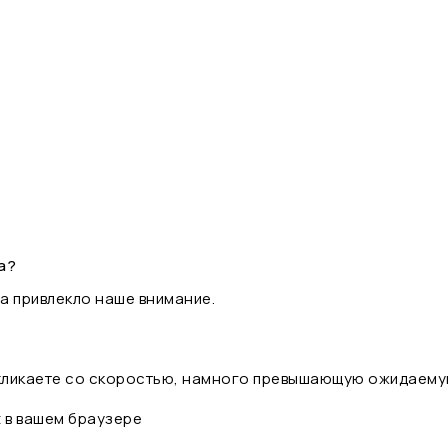
а?
а привлекло наше внимание.
 кликаете со скоростью, намного превышающую ожидаему
t в вашем браузере