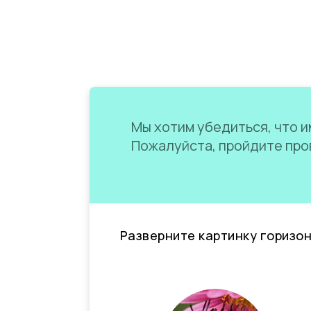
Мы хотим убедиться, что им
Пожалуйста, пройдите пров
Разверните картинку горизо