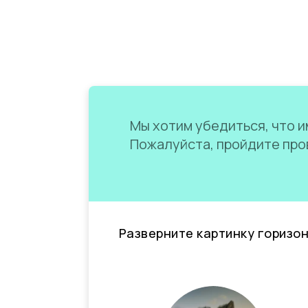
Мы хотим убедиться, что им
Пожалуйста, пройдите пров
Разверните картинку горизо