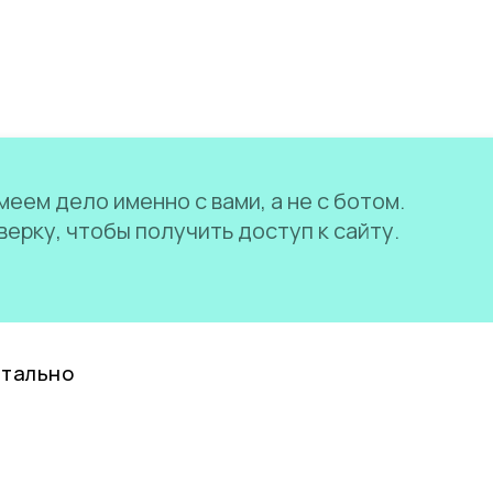
еем дело именно с вами, а не с ботом.
ерку, чтобы получить доступ к сайту.
нтально