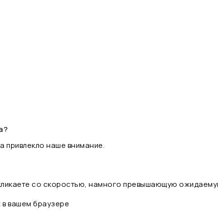
а?
а привлекло наше внимание.
 кликаете со скоростью, намного превышающую ожидаему
t в вашем браузере