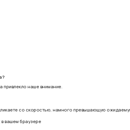
а?
а привлекло наше внимание.
 кликаете со скоростью, намного превышающую ожидаему
t в вашем браузере