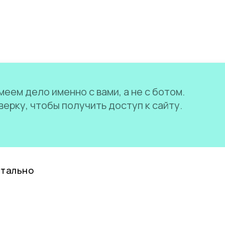
еем дело именно с вами, а не с ботом.
ерку, чтобы получить доступ к сайту.
нтально