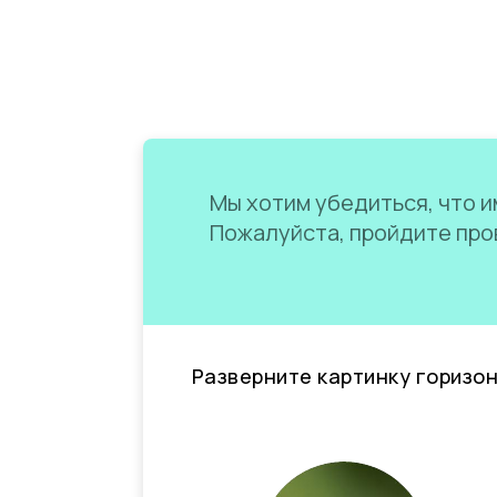
Мы хотим убедиться, что им
Пожалуйста, пройдите пров
Разверните картинку горизо