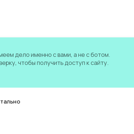
еем дело именно с вами, а не с ботом.
ерку, чтобы получить доступ к сайту.
нтально