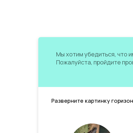
Мы хотим убедиться, что им
Пожалуйста, пройдите пров
Разверните картинку горизо