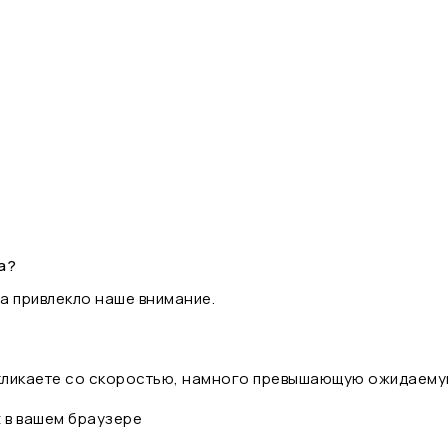
а?
а привлекло наше внимание.
 кликаете со скоростью, намного превышающую ожидаему
t в вашем браузере