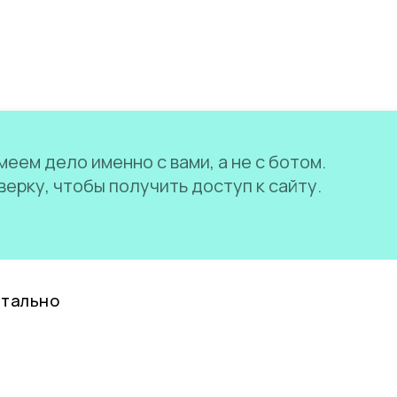
еем дело именно с вами, а не с ботом.
ерку, чтобы получить доступ к сайту.
нтально