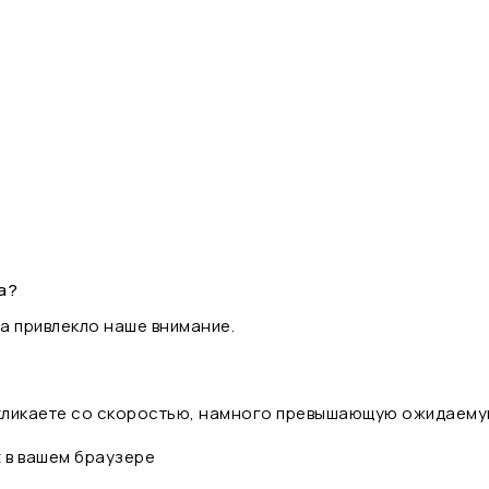
а?
а привлекло наше внимание.
 кликаете со скоростью, намного превышающую ожидаему
t в вашем браузере