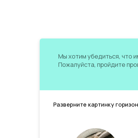
Мы хотим убедиться, что им
Пожалуйста, пройдите пров
Разверните картинку горизо