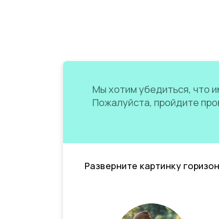
Мы хотим убедиться, что им
Пожалуйста, пройдите пров
Разверните картинку горизо