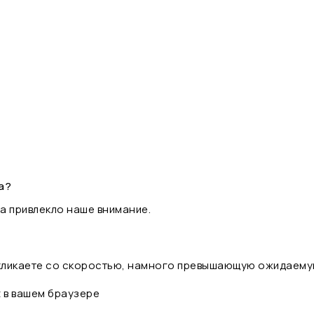
а?
а привлекло наше внимание.
 кликаете со скоростью, намного превышающую ожидаему
t в вашем браузере