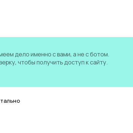
еем дело именно с вами, а не с ботом.
ерку, чтобы получить доступ к сайту.
нтально