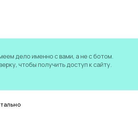
еем дело именно с вами, а не с ботом.
ерку, чтобы получить доступ к сайту.
нтально