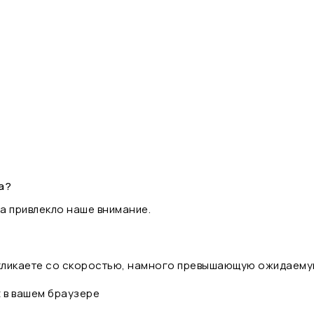
а?
а привлекло наше внимание.
 кликаете со скоростью, намного превышающую ожидаему
t в вашем браузере