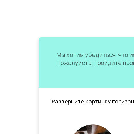
Мы хотим убедиться, что им
Пожалуйста, пройдите пров
Разверните картинку горизо