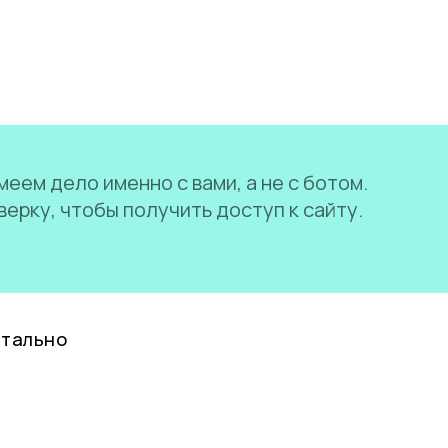
еем дело именно с вами, а не с ботом.
ерку, чтобы получить доступ к сайту.
нтально