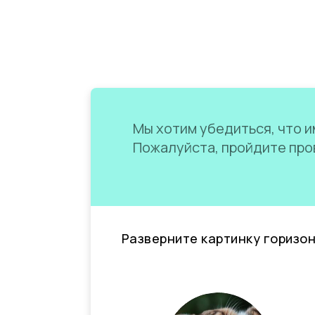
Мы хотим убедиться, что им
Пожалуйста, пройдите пров
Разверните картинку горизо