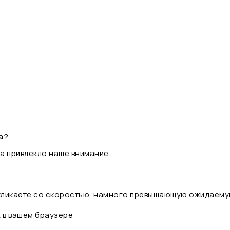
а?
а привлекло наше внимание.
 кликаете со скоростью, намного превышающую ожидаему
t в вашем браузере