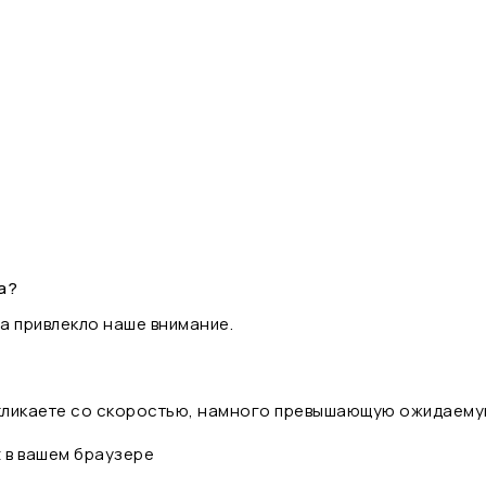
а?
а привлекло наше внимание.
 кликаете со скоростью, намного превышающую ожидаему
t в вашем браузере