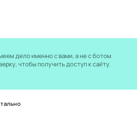
еем дело именно с вами, а не с ботом.
ерку, чтобы получить доступ к сайту.
нтально