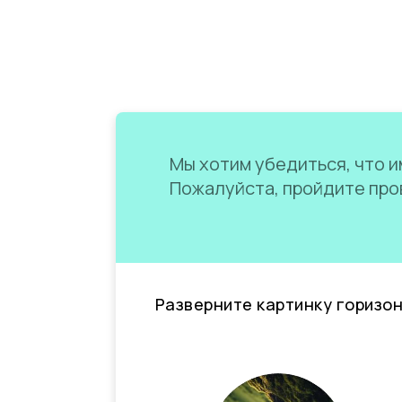
Мы хотим убедиться, что им
Пожалуйста, пройдите пров
Разверните картинку горизо