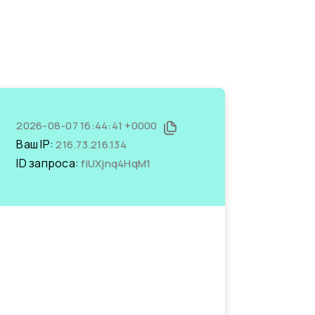
2026-08-07 16:44:41 +0000
Ваш IP:
216.73.216.134
ID запроса:
fiUXjnq4HqM1