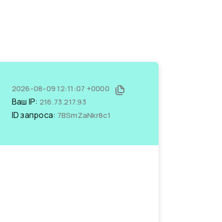
2026-08-09 12:11:07 +0000
Ваш IP:
216.73.217.93
ID запроса:
7BSmZaNkr8c1