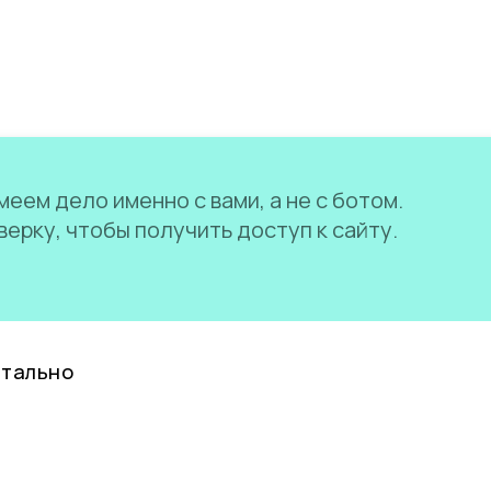
еем дело именно с вами, а не с ботом.
ерку, чтобы получить доступ к сайту.
нтально