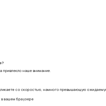
а?
а привлекло наше внимание.
 кликаете со скоростью, намного превышающую ожидаему
t в вашем браузере