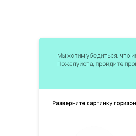
Мы хотим убедиться, что им
Пожалуйста, пройдите пров
Разверните картинку горизо