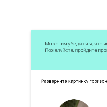
Мы хотим убедиться, что им
Пожалуйста, пройдите пров
Разверните картинку горизо