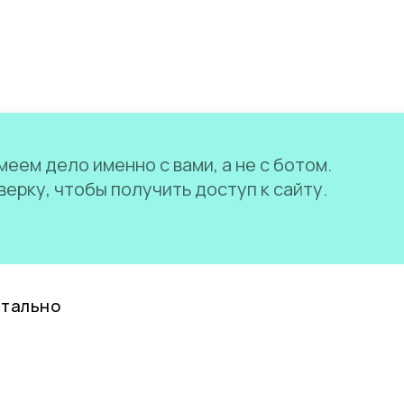
еем дело именно с вами, а не с ботом.
ерку, чтобы получить доступ к сайту.
нтально