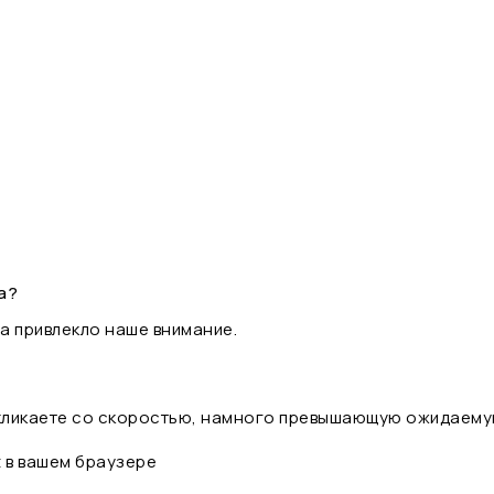
а?
а привлекло наше внимание.
 кликаете со скоростью, намного превышающую ожидаему
t в вашем браузере