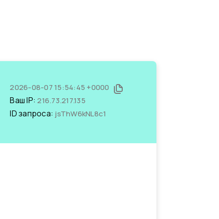
2026-08-07 15:54:45 +0000
Ваш IP:
216.73.217.135
ID запроса:
jsThW6kNL8c1