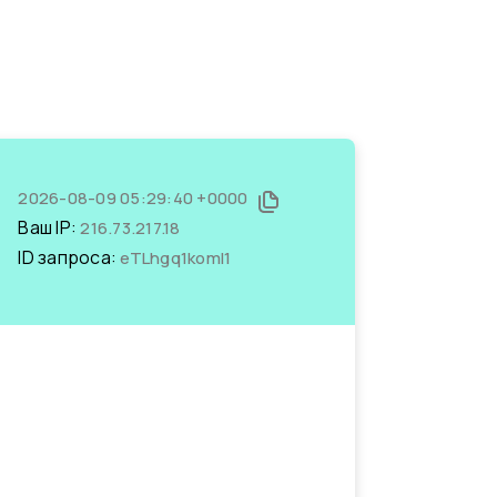
2026-08-09 05:29:40 +0000
Ваш IP:
216.73.217.18
ID запроса:
eTLhgq1komI1