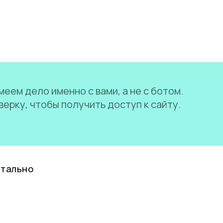
еем дело именно с вами, а не с ботом.
ерку, чтобы получить доступ к сайту.
нтально