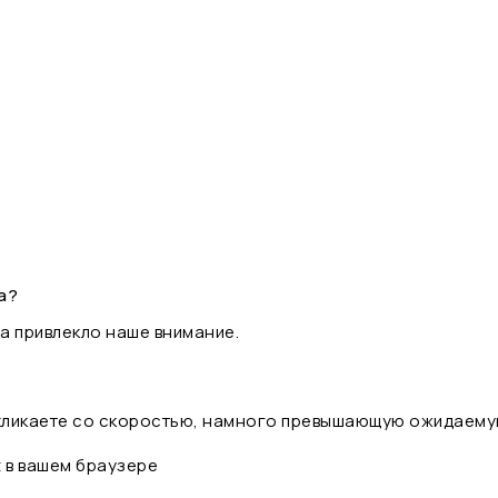
а?
а привлекло наше внимание.
 кликаете со скоростью, намного превышающую ожидаему
t в вашем браузере