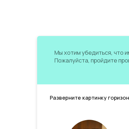
Мы хотим убедиться, что им
Пожалуйста, пройдите пров
Разверните картинку горизо