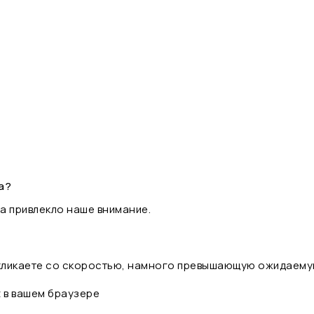
а?
а привлекло наше внимание.
 кликаете со скоростью, намного превышающую ожидаему
t в вашем браузере