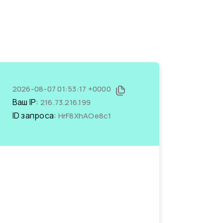
2026-08-07 01:53:17 +0000
Ваш IP:
216.73.216.199
ID запроса:
HrF8XhAOe8c1