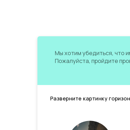
Мы хотим убедиться, что им
Пожалуйста, пройдите пров
Разверните картинку горизо