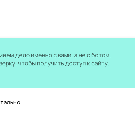
еем дело именно с вами, а не с ботом.
ерку, чтобы получить доступ к сайту.
нтально