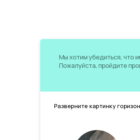
Мы хотим убедиться, что им
Пожалуйста, пройдите пров
Разверните картинку горизо