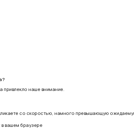
а?
а привлекло наше внимание.
 кликаете со скоростью, намного превышающую ожидаему
t в вашем браузере