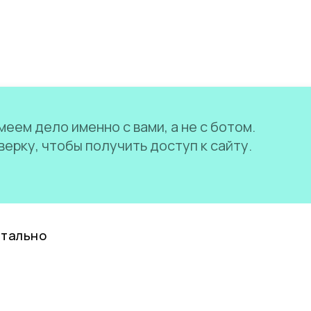
еем дело именно с вами, а не с ботом.
ерку, чтобы получить доступ к сайту.
нтально