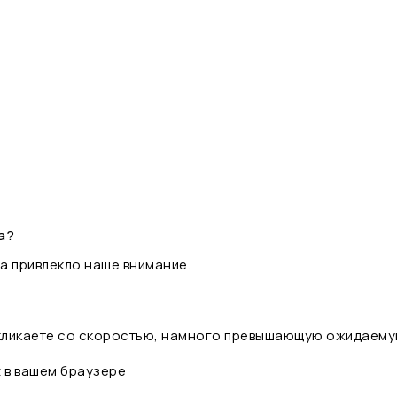
а?
а привлекло наше внимание.
 кликаете со скоростью, намного превышающую ожидаему
t в вашем браузере