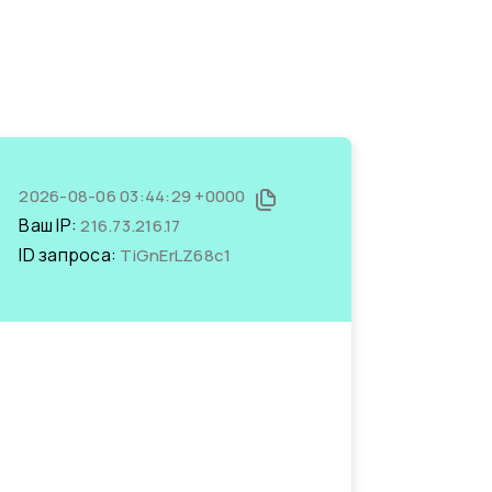
2026-08-06 03:44:29 +0000
Ваш IP:
216.73.216.17
ID запроса:
TiGnErLZ68c1