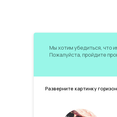
Мы хотим убедиться, что им
Пожалуйста, пройдите пров
Разверните картинку горизо