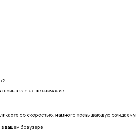
а?
а привлекло наше внимание.
 кликаете со скоростью, намного превышающую ожидаему
t в вашем браузере