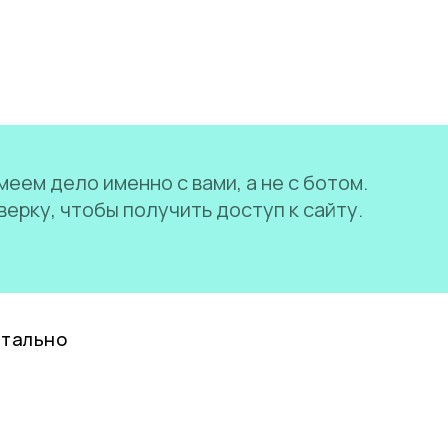
еем дело именно с вами, а не с ботом.
ерку, чтобы получить доступ к сайту.
нтально