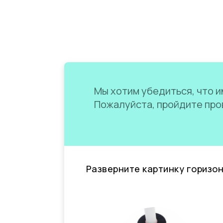
Мы хотим убедиться, что им
Пожалуйста, пройдите пров
Разверните картинку горизо