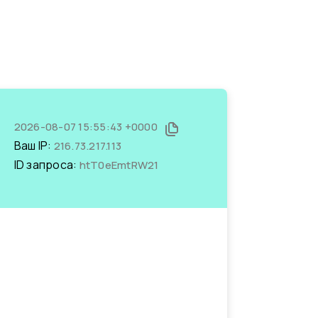
2026-08-07 15:55:43 +0000
Ваш IP:
216.73.217.113
ID запроса:
htT0eEmtRW21