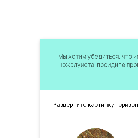
Мы хотим убедиться, что им
Пожалуйста, пройдите пров
Разверните картинку горизо