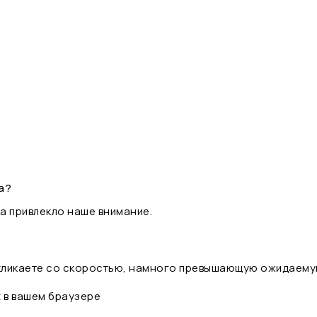
а?
а привлекло наше внимание.
 кликаете со скоростью, намного превышающую ожидаему
t в вашем браузере