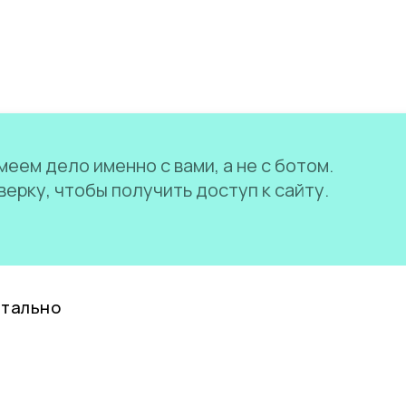
еем дело именно с вами, а не с ботом.
ерку, чтобы получить доступ к сайту.
нтально