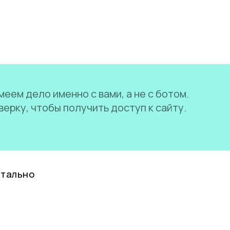
еем дело именно с вами, а не с ботом.
ерку, чтобы получить доступ к сайту.
нтально