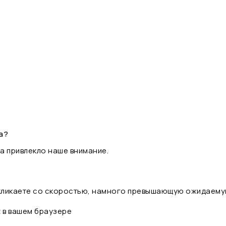
а?
а привлекло наше внимание.
 кликаете со скоростью, намного превышающую ожидаему
t в вашем браузере