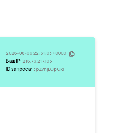
2026-08-06 22:51:03 +0000
Ваш IP:
216.73.217.103
ID запроса:
3pZvhjLOpGk1