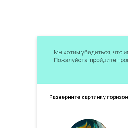
Мы хотим убедиться, что им
Пожалуйста, пройдите пров
Разверните картинку горизо