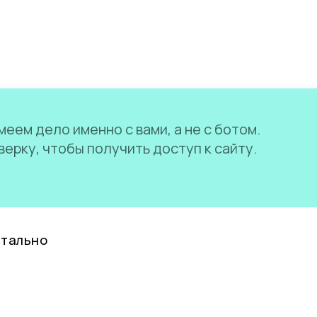
еем дело именно с вами, а не с ботом.
ерку, чтобы получить доступ к сайту.
нтально