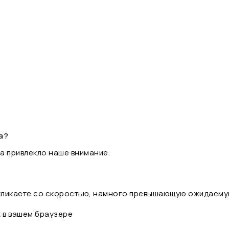
а?
а привлекло наше внимание.
 кликаете со скоростью, намного превышающую ожидаему
t в вашем браузере