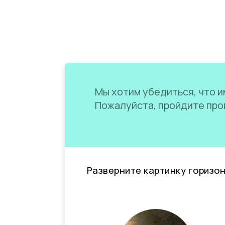
Мы хотим убедиться, что им
Пожалуйста, пройдите пров
Разверните картинку горизо