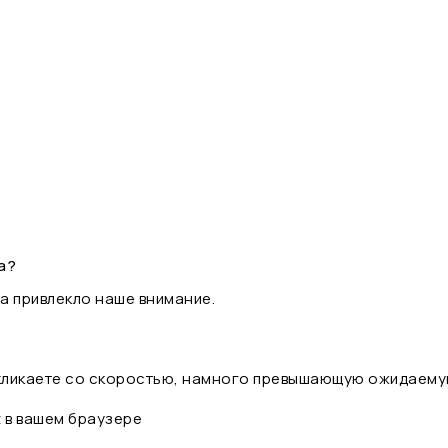
а?
а привлекло наше внимание.
 кликаете со скоростью, намного превышающую ожидаему
t в вашем браузере