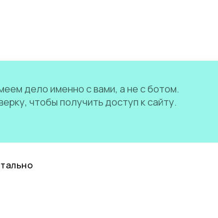
еем дело именно с вами, а не с ботом.
ерку, чтобы получить доступ к сайту.
нтально