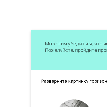
Мы хотим убедиться, что им
Пожалуйста, пройдите пров
Разверните картинку горизо