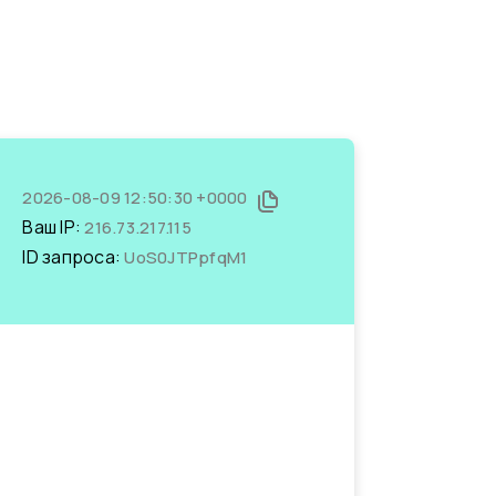
2026-08-09 12:50:30 +0000
Ваш IP:
216.73.217.115
ID запроса:
UoS0JTPpfqM1