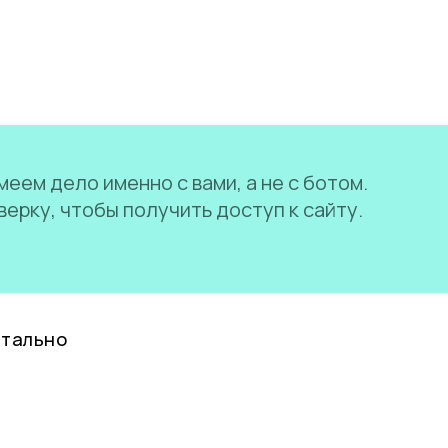
еем дело именно с вами, а не с ботом.
ерку, чтобы получить доступ к сайту.
нтально