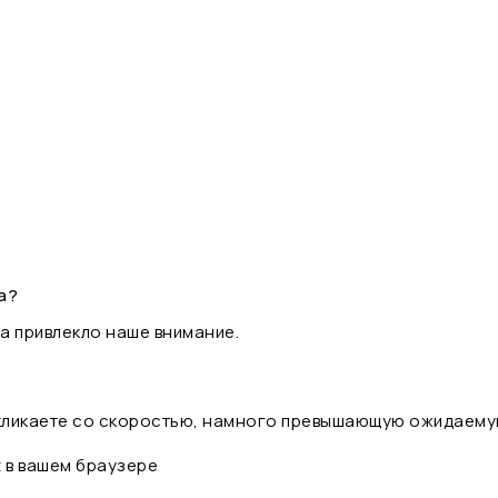
а?
а привлекло наше внимание.
 кликаете со скоростью, намного превышающую ожидаему
t в вашем браузере