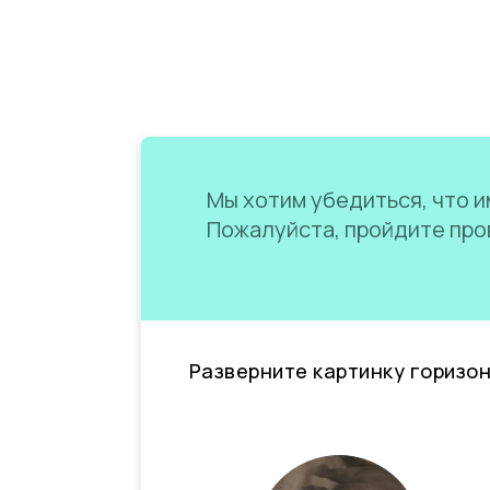
Мы хотим убедиться, что им
Пожалуйста, пройдите пров
Разверните картинку горизо