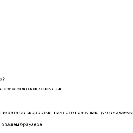
а?
а привлекло наше внимание.
 кликаете со скоростью, намного превышающую ожидаему
t в вашем браузере