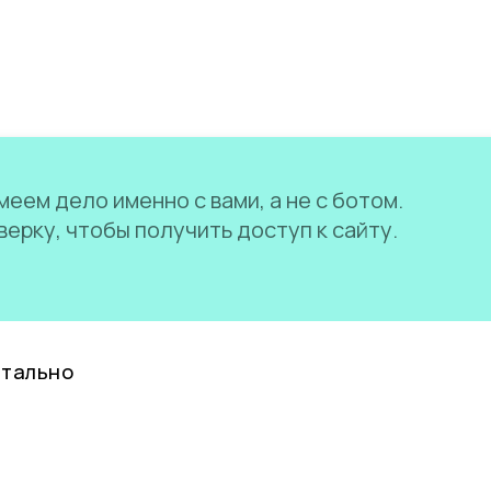
еем дело именно с вами, а не с ботом.
ерку, чтобы получить доступ к сайту.
нтально