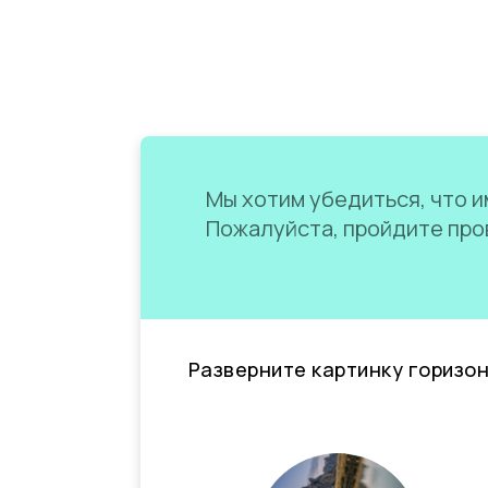
Мы хотим убедиться, что им
Пожалуйста, пройдите пров
Разверните картинку горизо