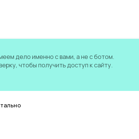
еем дело именно с вами, а не с ботом.
ерку, чтобы получить доступ к сайту.
нтально