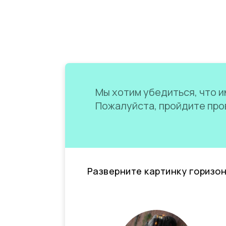
Мы хотим убедиться, что им
Пожалуйста, пройдите пров
Разверните картинку горизо