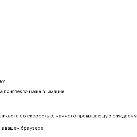
а?
а привлекло наше внимание.
 кликаете со скоростью, намного превышающую ожидаему
t в вашем браузере