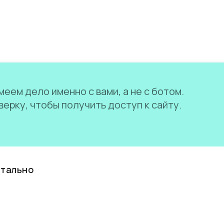
еем дело именно с вами, а не с ботом.
ерку, чтобы получить доступ к сайту.
нтально