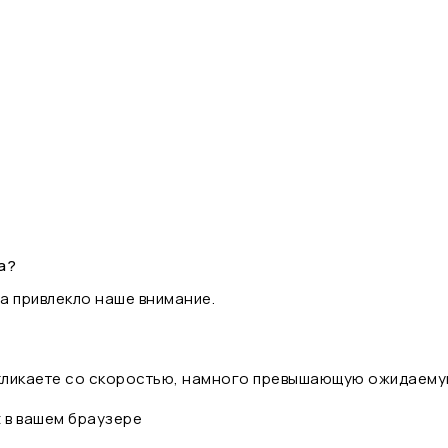
а?
а привлекло наше внимание.
 кликаете со скоростью, намного превышающую ожидаему
t в вашем браузере