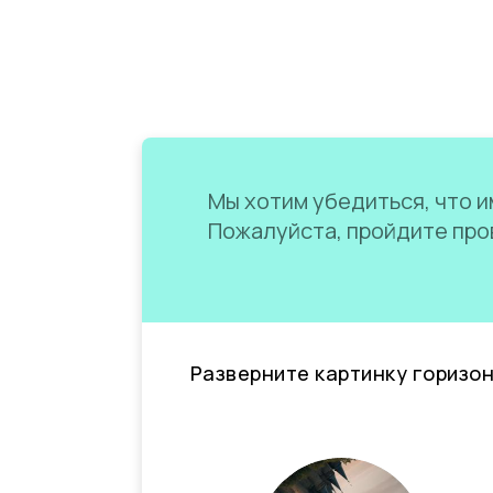
Мы хотим убедиться, что им
Пожалуйста, пройдите пров
Разверните картинку горизо