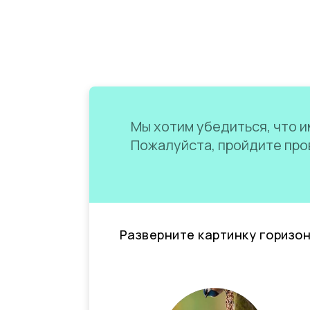
Мы хотим убедиться, что им
Пожалуйста, пройдите пров
Разверните картинку горизо