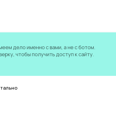
еем дело именно с вами, а не с ботом.
ерку, чтобы получить доступ к сайту.
нтально