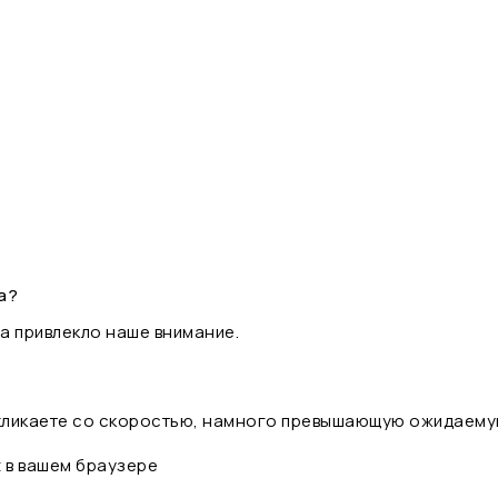
а?
а привлекло наше внимание.
 кликаете со скоростью, намного превышающую ожидаему
t в вашем браузере