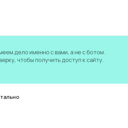
еем дело именно с вами, а не с ботом.
ерку, чтобы получить доступ к сайту.
нтально