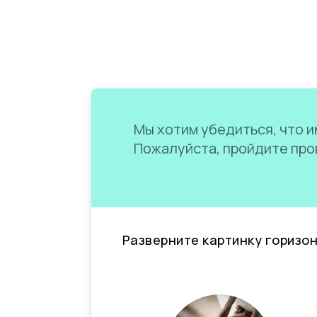
Мы хотим убедиться, что им
Пожалуйста, пройдите пров
Разверните картинку горизо