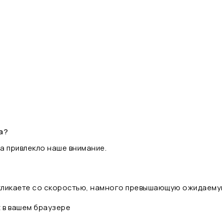
а?
а привлекло наше внимание.
 кликаете со скоростью, намного превышающую ожидаему
t в вашем браузере