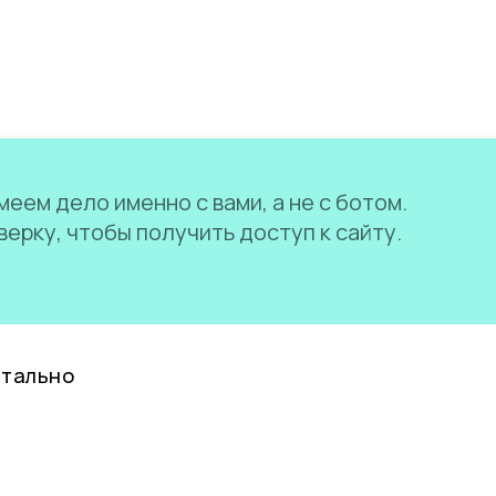
еем дело именно с вами, а не с ботом.
ерку, чтобы получить доступ к сайту.
нтально