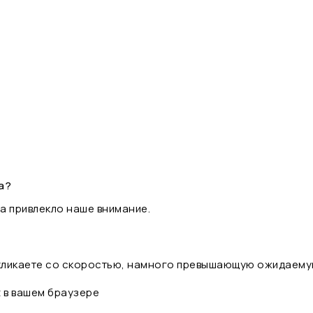
а?
а привлекло наше внимание.
 кликаете со скоростью, намного превышающую ожидаему
t в вашем браузере