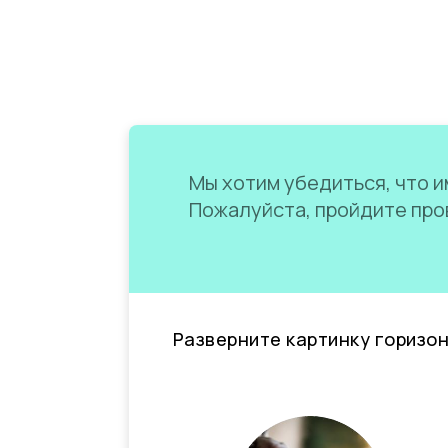
Мы хотим убедиться, что им
Пожалуйста, пройдите пров
Разверните картинку горизо