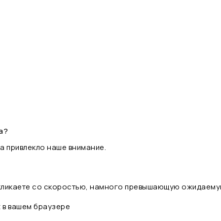
а?
а привлекло наше внимание.
 кликаете со скоростью, намного превышающую ожидаему
t в вашем браузере