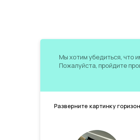
Мы хотим убедиться, что им
Пожалуйста, пройдите пров
Разверните картинку горизо