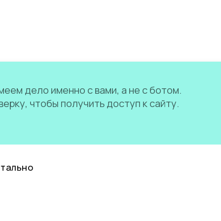
еем дело именно с вами, а не с ботом.
ерку, чтобы получить доступ к сайту.
нтально