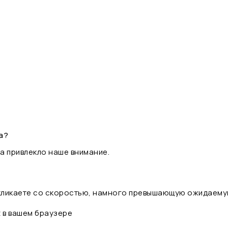
а?
а привлекло наше внимание.
 кликаете со скоростью, намного превышающую ожидаему
t в вашем браузере