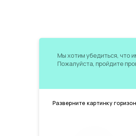
Мы хотим убедиться, что им
Пожалуйста, пройдите пров
Разверните картинку горизо