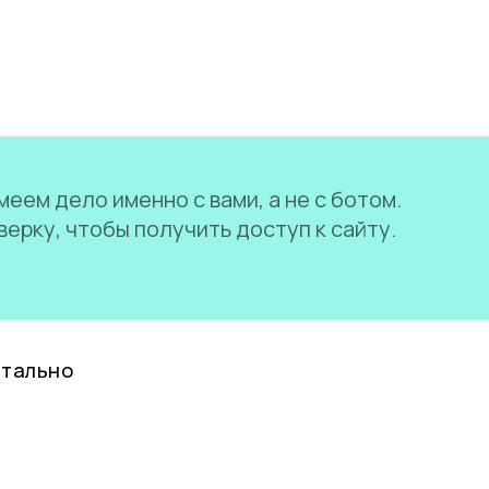
еем дело именно с вами, а не с ботом.
ерку, чтобы получить доступ к сайту.
нтально