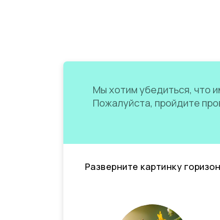
Мы хотим убедиться, что им
Пожалуйста, пройдите пров
Разверните картинку горизо