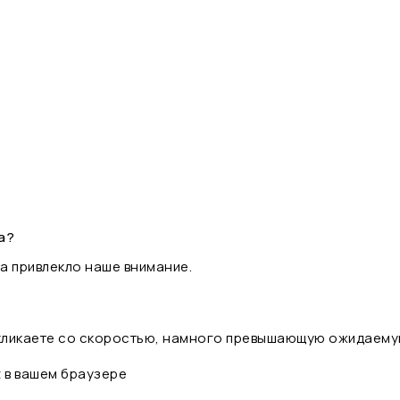
а?
а привлекло наше внимание.
 кликаете со скоростью, намного превышающую ожидаему
t в вашем браузере