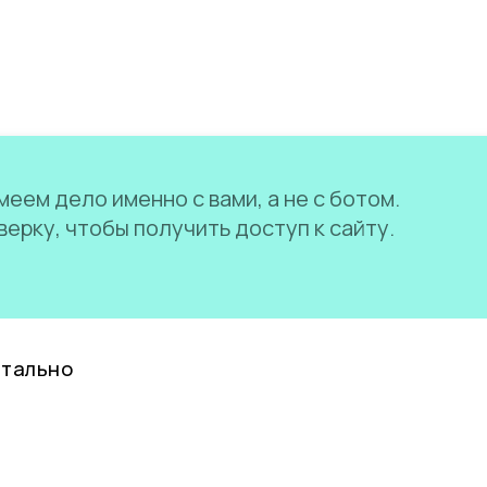
еем дело именно с вами, а не с ботом.
ерку, чтобы получить доступ к сайту.
нтально