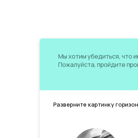
Мы хотим убедиться, что им
Пожалуйста, пройдите пров
Разверните картинку горизо