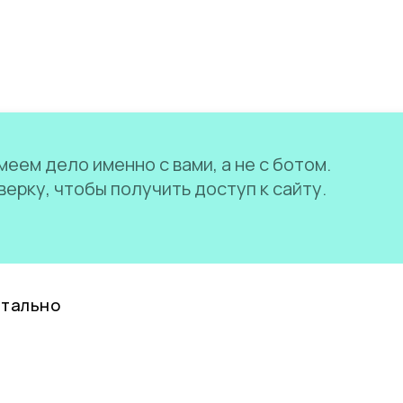
еем дело именно с вами, а не с ботом.
ерку, чтобы получить доступ к сайту.
нтально