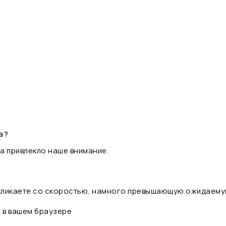
а?
а привлекло наше внимание.
 кликаете со скоростью, намного превышающую ожидаему
t в вашем браузере