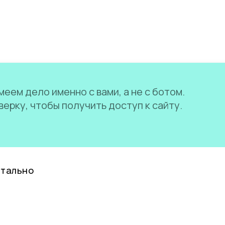
еем дело именно с вами, а не с ботом.
ерку, чтобы получить доступ к сайту.
нтально