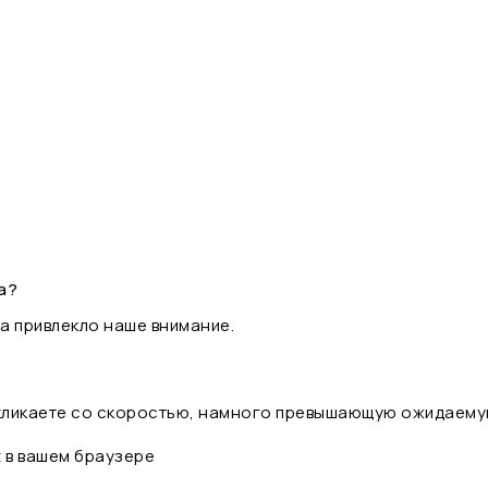
а?
а привлекло наше внимание.
 кликаете со скоростью, намного превышающую ожидаему
t в вашем браузере