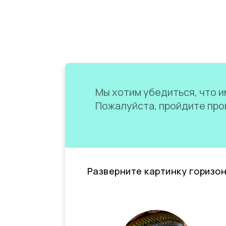
Мы хотим убедиться, что им
Пожалуйста, пройдите пров
Разверните картинку горизо